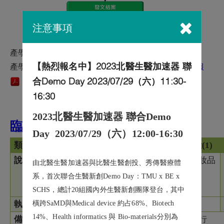
* 建議使用電腦瀏覽以達圖片最佳顯示效果。
注意事項
產學合作計畫申請及管理系統(
線上申請
)
產學系統說明簡報：
產學合作計畫申請系統說明會簡報
【熱烈報名中】2023北醫生醫加速器 聯
合Demo Day 2023/07/29（六）11:30-
16:30
2023北醫生醫加速器 聯合Demo
臨床試驗
Day 2023/07/29（六）12:00-16:30
類別
人體研究
人體試驗(1)
說明
問卷調查、取得、人體檢
食品、化妝品
由北醫生醫加速器與比醫生醫創投、秀傳醫療體
體或個人之有關資訊
系，首次聯合生醫新創Demo Day：TMU x BE x
（不涉及test article
）
SCHS，總計20組國內外生醫新創團隊登台，其中
執行機構
學校、研究機構、醫學中心
橫跨SaMD與Medical device 約占68%、Biotech
14%、Health informatics 與 Bio-materials分別為
備註
以上試驗皆需通過IRB
核准後，始得執行