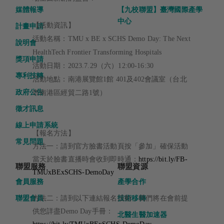
媒體報導
【九校聯盟】臺灣國際產學
中心
【活動資訊】
計畫申請
活動名稱：TMU x BE x SCHS Demo Day: The Next
說明會
HealthTech Frontier Transforming Hospitals
獎項申請
活動日期：2023.7.29（六）12:00-16:30
專利技轉
活動地點：南港展覽館1館 401及402會議室（台北
政府公告
市南港區經貿二路1號）
徵才訊息
線上申請系統
【報名方法】
常見問題
方法一：請到官方臉書活動頁按「參加」確保活動
當天於臉書直播時會收到即時通：
https://bit.ly/FB-
聯盟服務
聯盟資源
TMUxBExSCHS-DemoDay
會員服務
產學合作
聯盟會員
技術移轉
方法二：請到以下連結報名活動，我們將在會前提
供您詳盡Demo Day手冊：
北醫生醫加速器