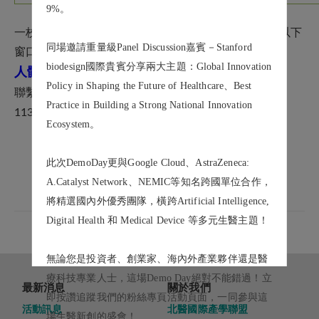
9%。
一校三院臨床試驗申請（合約簽署及相關事宜）請洽以下
同場邀請重量級Panel Discussion嘉賓－Stanford
窗口：
biodesign國際貴賓分享兩大主題：Global Innovation
人體研究處臨床試驗中心
Policy in Shaping the Future of Healthcare、Best
聯繫窗口：
廖珮君
（
02-6620-2589 #15320
，
Practice in Building a Strong National Innovation
@h.tmu.edu.tw
113236
)
Ecosystem。
此次DemoDay更與Google Cloud、AstraZeneca:
A.Catalyst Network、NEMIC等知名跨國單位合作，
將精選國內外優秀團隊，橫跨Artificial Intelligence,
BACK
Digital Health 和 Medical Device 等多元生醫主題！
無論您是投資者、創業家、海內外產業夥伴還是醫
療科技專業人士，這場Demo Day絕對不能錯過！立
最新消息
關於我們
即按讚追蹤我們的粉絲專頁活動頁面，一同參與這
活動訊息
北醫國際產學聯盟
場生醫新創的盛會！