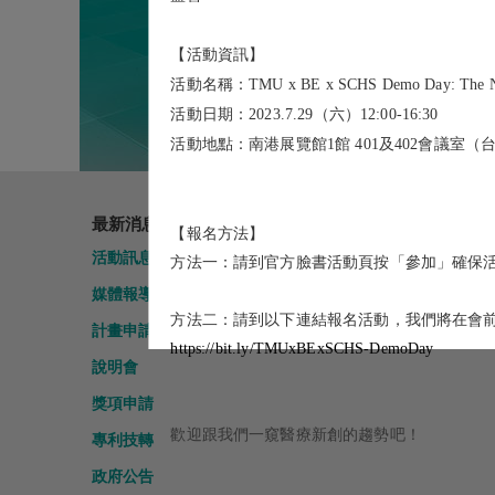
【活動資訊】
活動名稱：TMU x BE x SCHS Demo Day: The Next H
活動日期：2023.7.29（六）12:00-16:30
活動地點：南港展覽館1館 401及402會議室
最新消息
關於我們
【報名方法】
活動訊息
北醫國際產學聯盟
方法一：請到官方臉書活動頁按「參加」確保
媒體報導
【九校聯盟】臺灣國際產
中心
方法二：請到以下連結報名活動，我們將在會前提
計畫申請
https://bit.ly/TMUxBExSCHS-DemoDay
說明會
獎項申請
歡迎跟我們一窺醫療新創的趨勢吧！
專利技轉
政府公告