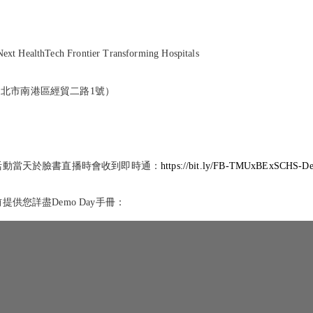
ealthTech Frontier Transforming Hospitals
（台北市南港區經貿二路1號）
聯盟服務
聯盟資源
會員服務
產學合作
活動當天於臉書直播時會收到即時通：
https://bit.ly/FB-TMUxBExSCHS-
學
聯盟會員
技術移轉
供您詳盡Demo Day手冊：
北醫生醫加速器