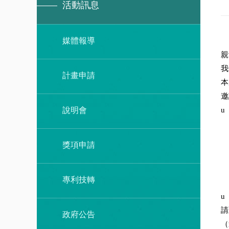
活動訊息
媒體報導
親
我
計畫申請
本
邀
說明會
獎項申請
專利技轉
請
政府公告
（