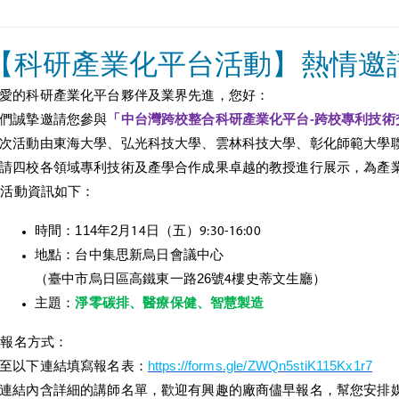
【科研產業化平台活動】熱情邀
愛的科研產業化平台夥伴及業界先進，您好：
們誠摯邀請您參與
「中台灣跨校整合科研產業化平台-
跨校專利技
術
次活動由東海大學、弘光科技大學、雲林科技大學、
彰化師範大學
請四校各領域專利技術及產學合作成果卓越的教授進行展示，
為產
活動資訊如下：
u
時間：
114
年2
月14日（五）9:30-16:00
地點：
台中集思新烏日會議中心
（臺中市烏日區高鐵東一路26
號4樓史蒂文生廳）
主題：
淨零碳排、醫療保健、智慧製造
報名方式：
u
至以下連結填寫報名表：
https://forms.gle/
ZWQn5stiK115Kx1r7
連結內含詳細的講師名單，歡迎有興趣的廠商儘早報名，
幫您安排