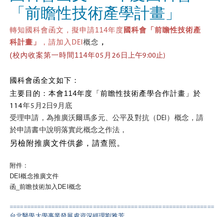
「前瞻性技術產學計畫」
轉知國科會函文，擬申請
114
年度
國科會「前瞻性技術產
科計畫」
，
請加入
DEI
概念
，
(
校內收案第一時間
114
年05月
26
日上午
9:00
止
)
國科會函全文如下：
主要目的：本會
114
年度「前瞻性技術產學合作計畫」於
114
年
5
月
2日
9
月底
受理申請，為推廣沃爾瑪多元、公平及對抗（
DEI
）概念，
請
於申請書中說明落實此概念之作法，
另檢附推廣文件供參，請查照。
附件：
DEI概念推廣文件
函_前瞻技術加入DEI概念
===========================================================
台北醫學大學
事業發展處
資深經理
劉雅芳